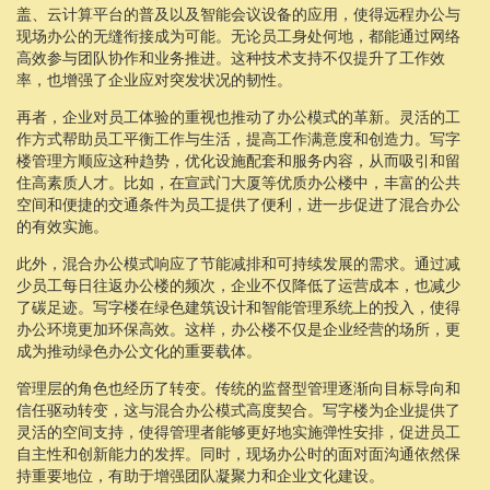
盖、云计算平台的普及以及智能会议设备的应用，使得远程办公与
现场办公的无缝衔接成为可能。无论员工身处何地，都能通过网络
高效参与团队协作和业务推进。这种技术支持不仅提升了工作效
率，也增强了企业应对突发状况的韧性。
再者，企业对员工体验的重视也推动了办公模式的革新。灵活的工
作方式帮助员工平衡工作与生活，提高工作满意度和创造力。写字
楼管理方顺应这种趋势，优化设施配套和服务内容，从而吸引和留
住高素质人才。比如，在宣武门大厦等优质办公楼中，丰富的公共
空间和便捷的交通条件为员工提供了便利，进一步促进了混合办公
的有效实施。
此外，混合办公模式响应了节能减排和可持续发展的需求。通过减
少员工每日往返办公楼的频次，企业不仅降低了运营成本，也减少
了碳足迹。写字楼在绿色建筑设计和智能管理系统上的投入，使得
办公环境更加环保高效。这样，办公楼不仅是企业经营的场所，更
成为推动绿色办公文化的重要载体。
管理层的角色也经历了转变。传统的监督型管理逐渐向目标导向和
信任驱动转变，这与混合办公模式高度契合。写字楼为企业提供了
灵活的空间支持，使得管理者能够更好地实施弹性安排，促进员工
自主性和创新能力的发挥。同时，现场办公时的面对面沟通依然保
持重要地位，有助于增强团队凝聚力和企业文化建设。